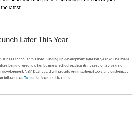
the latest:
unch Later This Year
 business school admissions winding up development later this year, will be made
efore being offered to other business school applicants. Based on 20 years of
in development, MBA Dashboard will provide organizational tools and customized
or follow us on
Twitter
for future notifications.